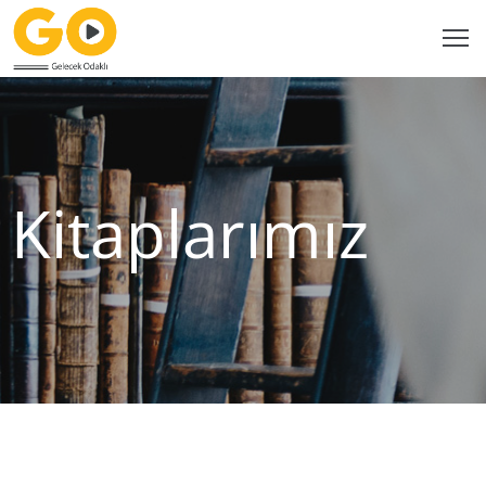
Ana
Sayfa
Kitaplarımız
Bayilerimiz
Katalog
Kitaplarımız
GO
Dijital
Video
Çözüm