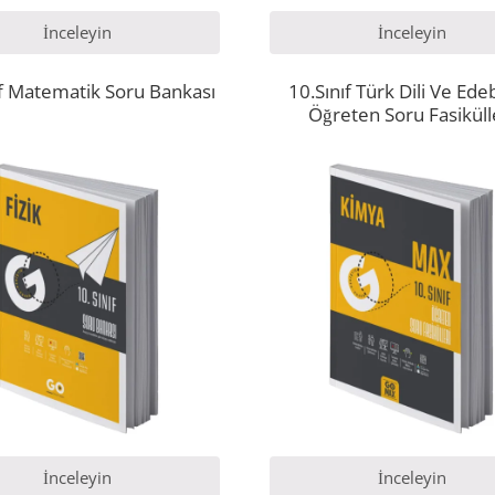
İnceleyin
İnceleyin
ıf Matematik Soru Bankası
10.Sınıf Türk Dili Ve Ede
Öğreten Soru Fasiküll
İnceleyin
İnceleyin