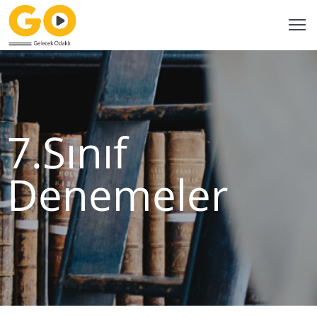
Ana
Sayfa
7.Sınıf
Bayilerimiz
Denemeler
Katalog
Kitaplarımız
GO
Dijital
Video
Çözüm