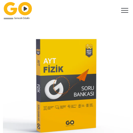
Ana
Sayfa
Bayilerimiz
Katalog
Kitaplarımız
GO
Dijital
Video
Çözüm