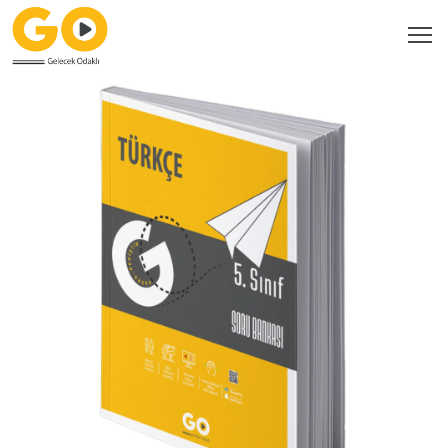
Ana
Sayfa
Bayilerimiz
Katalog
Kitaplarımız
GO
Dijital
Video
Çözüm